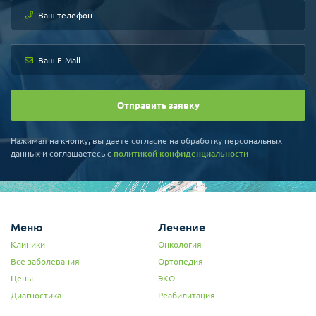
должность профессора
отделения ревматологии
Больницы при Университете
Ханянг.
Академическая деятельность
и награды:
Директор Отдела по
профессиональной этике
Отправить заявку
Корейского Сообщества
терапевтов
Редакционный директор
Нажимая на кнопку, вы даете согласие на обработку персональных
Корейского Сообщества
данных и соглашаетесь c
политикой конфиденциальности
ревматологов
Почетный председатель
Ассоциации исследователей
подагры Корейского
Сообщества
Меню
Лечение
Клиники
Онкология
Все заболевания
Ортопедия
Цены
ЭКО
Диагностика
Реабилитация