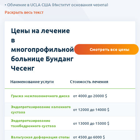
• Обучение в UCLA США (Институт основания черепа)
Раскрыть весь текст
• Директор отделения основания черепа в Всемирной
Ассоциации нейрохирургии
Цены на лечение
• Председатель Ассоциации хирургии основания черепа Кореи
в
• Председатель Ассоциации цереброваскулярной хирургии
многопрофильной
Смотреть все цены
• Исполнительный директор Всемирной Ассоциации
больнице Бунданг
цереброваскулярной хирургии
Чесенг
• Избран председателем Ассоциации цереброваскулярной
хирургии Кореи и
Наименование услуги
Стоимость лечения
Японии (2016 г.)
Грыжа межпозвоночного диска
от 4000 до 20000 $
Доктор Пак Ён Мин гепатолог, один из лучших специалистов
Кореи в области пересадки печени
Эндопротезирование коленного
от 12000 до 14000 $
сустава
• Лучший в Корее уровень лечения рака печени
Эндопротезирование
от 13000 до 15000 $
тазобедренного сустава
• Единственный в регионе выполняющий лечение пациентов по
пересадке печени
Вальгусная деформация стопы
от 4500 до 6000 $