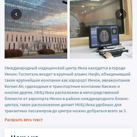
Международный медицинский центр Инха находится в городе
Инчон. Госпиталь входит в крупный альянс Hanjin, объеденивший
такие крупнейшие компании как аэророрт Инчон, авиакомпания
Korean Air, судоходные и транспортные компании Ханжин и
многие другие. ММЦ Инха расположен в непосредственной
близости от аэропорта Инчон в районе международного бизнес-
центра, такое расположение делает ММЦ Инха удобным для
транзитных пассажиров-до центра можно добраться всего за 3
минуты.
Раскрыть весь текст
Госпиталь объединил в себе 34 отделения и 11
специализированных центров- медицинский центр аэропорта