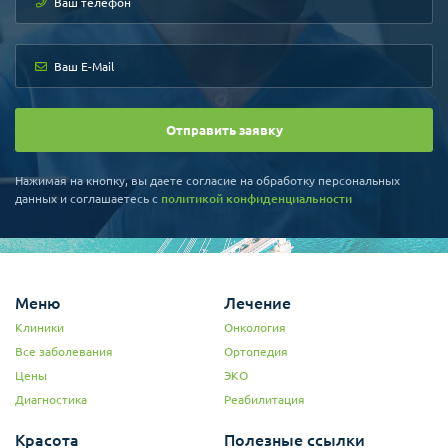
Отправить заявку
Нажимая на кнопку, вы даете согласие на обработку персональных
данных и соглашаетесь c
политикой конфиденциальности
Меню
Лечение
Клиники
Онкология
Все заболевания
Ортопедия
Цены
ЭКО
Диагностика
Реабилитация
Красота
Полезные ссылки