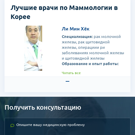
Лучшие врачи по Маммологии в
Корее
Ли Мин Хёк
Специализация:
рак молочной
железы, рак щитовидной
железы, операциии ри
заболеваниях молочной железы
и щитовидной железы
Образование и опыт работы:
Стажировка в Джорджтаунском
Читать все
университете Ломбарди, США
Главный преподаватель
отделения хирургии
университета Сунчонхян
Главный профессор- маммолог
медицинского центра
Получить консультацию
университета Сунчонхян г.Сеул
Председатель центра
планирования и координации
медицинского центра
университета Сунчонхян г.Сеул
Председатель Корейского