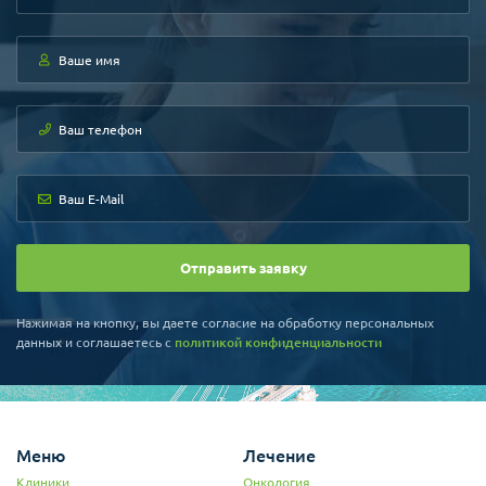
общества онкологии
Президент Корейского общества
хирургии
Председатель Корейского
общества рака молочной
железы
Доктор специализируется на
лечении различных
заболеваний молочных желез,
имеет огромный опыт работы с
пациентками с диагнозом «рак
молочной железы». Доктор
совместно с командой
Отправить заявку
специалистов знаменит
проводимыми операциями при
раке молочных желез с
Нажимая на кнопку, вы даете согласие на обработку персональных
выполнением реконструкции,
данных и соглашаетесь c
политикой конфиденциальности
после чего грудь имеет
практически первоначальный
вид.
Меню
Лечение
Клиники
Онкология