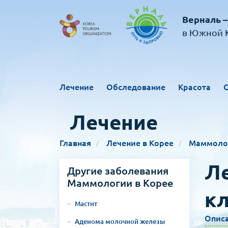
Верналь –
в Южной К
Лечение
Обследование
Красота
Лечение
Главная
Лечение в Корее
Маммоло
Л
Другие заболевания
Маммологии в Корее
кл
Мастит
Опис
Аденома молочной железы