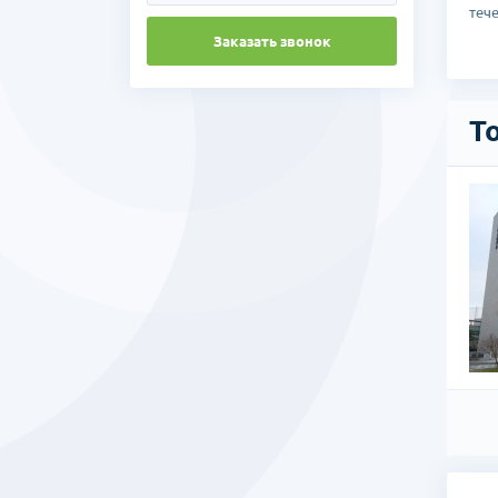
теч
Заказать звонок
Т
верситете СунЧонХян
ете СунЧхунХьян в городе Бучoн является самым
университета (всего в университете СунЧхунХьян 4
ые на всей территории Кореи)