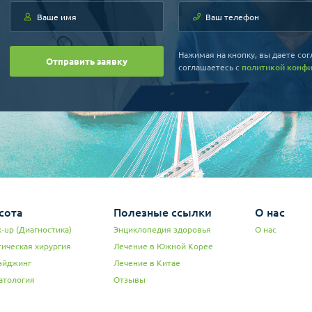
Нажимая на кнопку, вы даете сог
Отправить заявку
соглашаетесь c
политикой конф
сота
Полезные ссылки
О нас
-up (Диагностика)
Энциклопедия здоровья
О нас
тическая хирургия
Лечение в Южной Корее
эйджинг
Лечение в Китае
атология
Отзывы