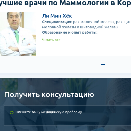
учшие врачи по Маммологии в Ко
Ли Мин Хёк
Специализация:
рак молочной железы, рак щит
молочной железы и щитовидной железы
Образование и опыт работы:
Стажировка в Джорджтаунском университете 
Читать все
Главный преподаватель отделения хирургии ун
Главный профессор- маммолог медицинского це
Председатель центра планирования и координа
Сунчонхян г.Сеул
Председатель Корейского общества онкологии
Президент Корейского общества хирургии
Председатель Корейского общества рака моло
Доктор специализируется на лечении различны
огромный опыт работы с пациентками с диагно
командой специалистов знаменит проводимым
Получить консультацию
выполнением реконструкции, после чего грудь