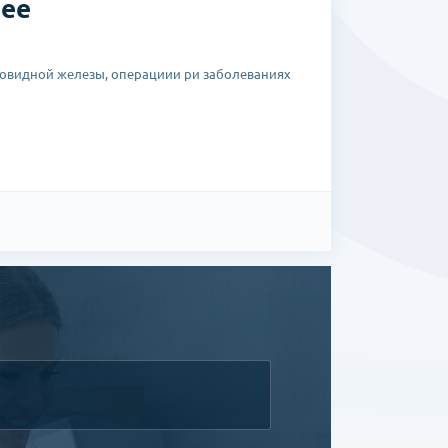
рее
овидной железы, операциии ри заболеваниях
Ломбарди, США
иверситета Сунчонхян
нтра университета Сунчонхян г.Сеул
ции медицинского центра университета
чной железы
х заболеваний молочных желез, имеет
зом «рак молочной железы». Доктор совместно с
и операциями при раке молочных желез с
 имеет практически первоначальный вид.