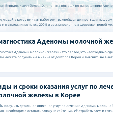
ия Верналь имеет более 10 лет опыта помощи по направлению Адено
е людей, с которыми мы работаем - важнейшая ценность для нас, а л
то мы выложились на все 200% и восстановленном здоровье - новой жи
иагностика Аденомы молочной ж
гностика Аденомы молочной железы - это первое, что необходимо сде
 вы можете получить 2-е мнение от докторов Кореи и выяснить не выезж
иды и сроки оказания услуг по л
олочной железы в Корее
бы получить детальное описание услуг по лечению Аденомы молочной
ая - необходимо оставить заявку на сайте - мы её отрабатываем и связы