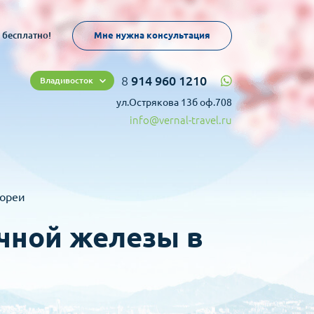
 бесплатно!
Мне нужна консультация
8
914 960 1210
Владивосток
ул.Острякова 13б оф.708
info@vernal-travel.ru
Кореи
чной железы в