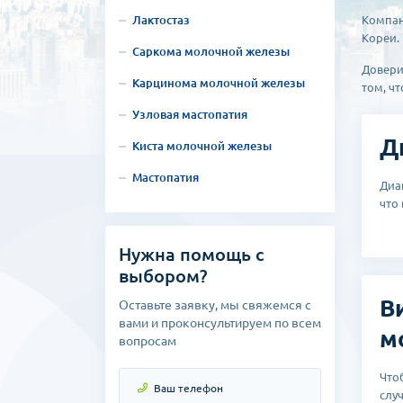
Лактостаз
Компан
Кореи.
Саркома молочной железы
Довери
Карцинома молочной железы
том, ч
Узловая мастопатия
Д
Киста молочной железы
Мастопатия
Диа
что
Нужна помощь с
выбором?
В
Оставьте заявку, мы свяжемся с
вами и проконсультируем по всем
м
вопросам
Что
случ