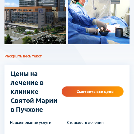
Госпиталь Святой Марии в городе Пучхон (Корея) был
Раскрыть весь текст
организован в августе 1958 г. В настоящее время госпиталь входит
в крупнейшую медицинскую сеть в Южной Корее. Современный
госпиталь Святой Марии рассчитан на 613 койка-мест, в госпитале
Цены на
1 183 человека медицинского персонала (из них 255 врачей).
лечение в
Согласно оценке Службы по исследованию и оценке
медицинского страхования госпиталь получил I cтепень в области
клинике
Смотреть все цены
лечения хронической обструктивной болезни легких, острого
Святой Марии
инсульта, эндопротезирования тазобедренного сустава,
экстренной медицинской помощи и коронарных
в Пучхоне
вмешательствах. По обзору организации Национального
страхования здоровья и медицинских услуг больница Святой
Наименование услуги
Стоимость лечения
Марии в Пучхоне была признана одной из лучших в области
хирургического лечения 5 видов рака: рак легкого, рак молочной