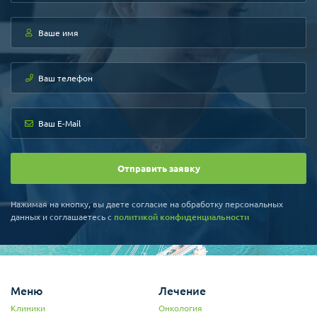
- Современные ПЭТ-КТ сканеры
- 128 Компьютерной томограф
- МРТ с напряженностью магнитного поля 3.0 Тл
- Оборудование для проведения церебральной ангиографии и
коронарографии
- Оборудование для проведения трансартериальной
химиоэмболизации
Отправить заявку
Нажимая на кнопку, вы даете согласие на обработку персональных
данных и соглашаетесь c
политикой конфиденциальности
Меню
Лечение
Клиники
Онкология